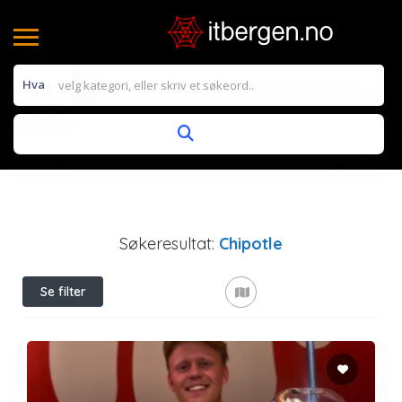
Hva
Søkeresultat:
Chipotle
Se filter