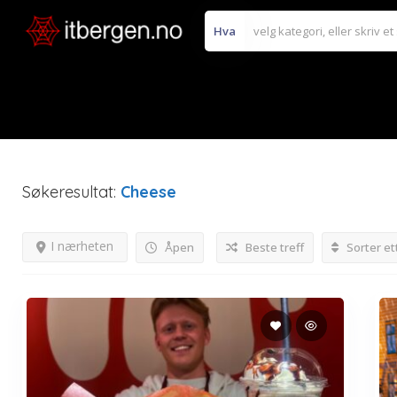
Hva
Søkeresultat:
Cheese
I nærheten
Åpen
Beste treff
Sorter et