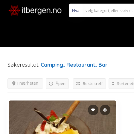
Hva
Søkeresultat:
Camping; Restaurant; Bar
I nærheten
Åpen
Beste treff
Sorter et