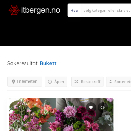
Hva
Søkeresultat:
Bukett
I nærheten
Åpen
Beste treff
Sorter et