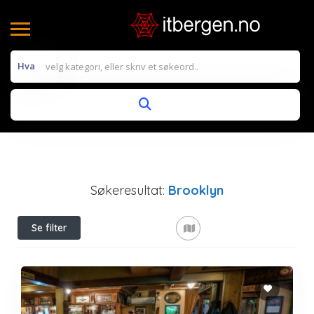
Hva
Søkeresultat:
Brooklyn
Se filter