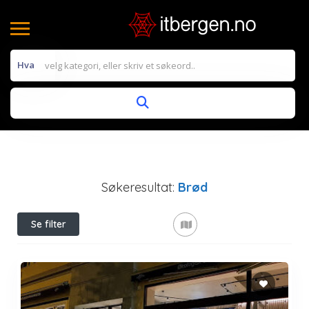
Hva
Søkeresultat:
Brød
Se filter