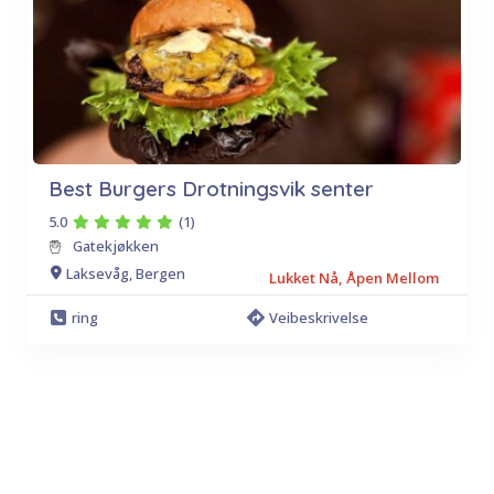
Best Burgers Drotningsvik senter
5.0
(1)
Gatekjøkken
Laksevåg, Bergen
Lukket Nå, Åpen Mellom
ring
Veibeskrivelse