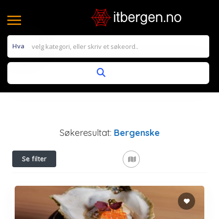
Hva
Søkeresultat:
Bergenske
Se filter