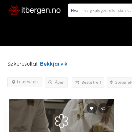
Hva
Søkeresultat:
Bekkjarvik
I nærheten
Åpen
Beste treff
Sorter et