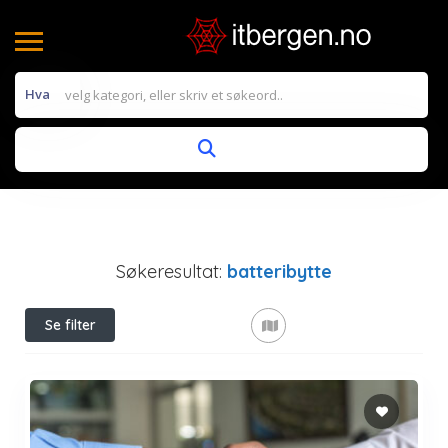
Hva
Søkeresultat:
batteribytte
Se filter