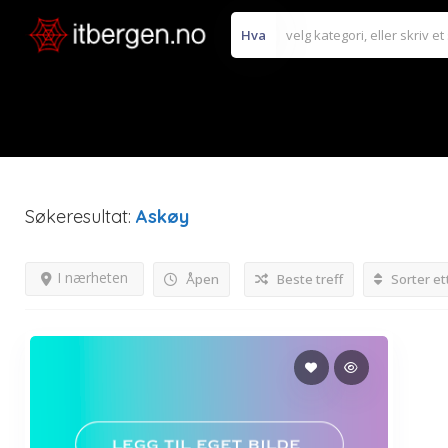
Hva
Søkeresultat:
Askøy
I nærheten
Åpen
Beste treff
Sorter et