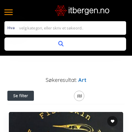
Hva
Søkeresultat:
Art
Se filter