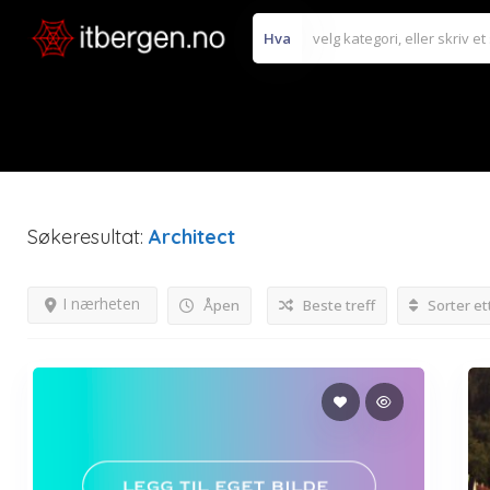
Hva
Søkeresultat:
Architect
I nærheten
Åpen
Beste treff
Sorter et