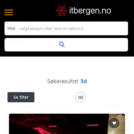
Hva
Søkeresultat:
3d
Se filter