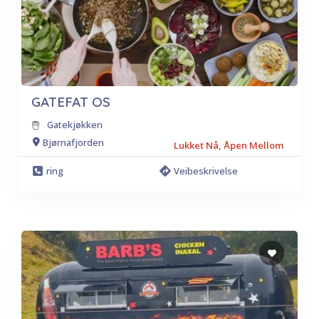
GATEFAT OS
Gatekjøkken
Bjørnafjorden
Lukket Nå, Åpen Mellom
ring
Veibeskrivelse