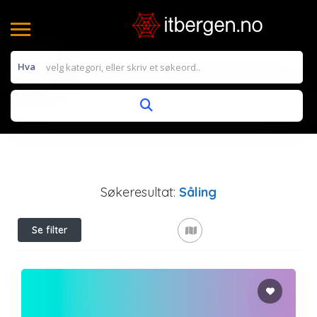
Hva
Søkeresultat:
Såling
Se filter