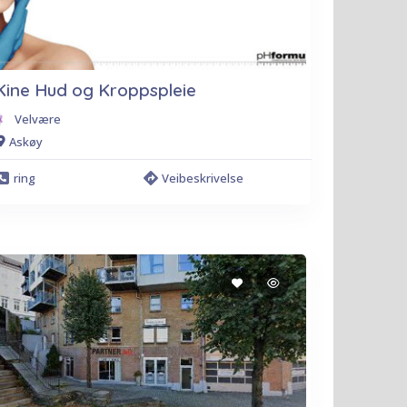
Kine Hud og Kroppspleie
Velvære
Askøy
ring
Veibeskrivelse