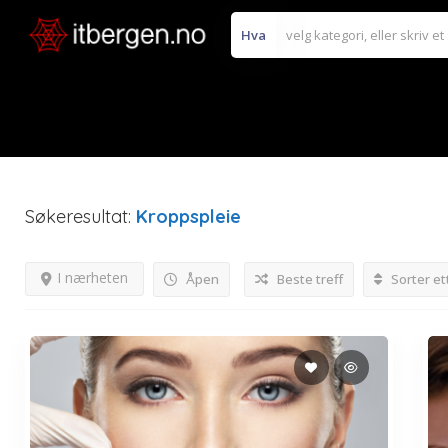
Hva
Søkeresultat:
Kroppspleie
I nærheten
Åpen
Beste treff
Sorter et