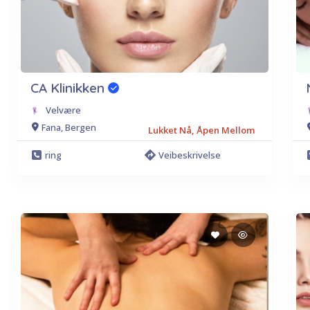
CA Klinikken
Velvære
Fana, Bergen
Lukket Nå, Åpen Mellom
ring
Veibeskrivelse