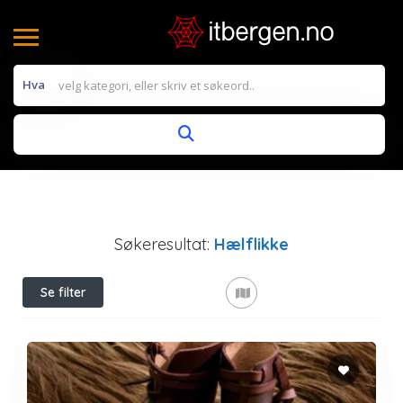
Hva
Søkeresultat:
Hælflikke
Se filter