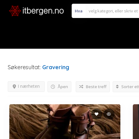
Hva
Søkeresultat:
Gravering
I nærheten
Åpen
Beste treff
Sorter et