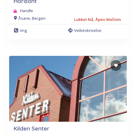
Horisont
Handle
Åsane, Bergen
Lukket Nå, Åpen Mellom
ring
Veibeskrivelse
Kilden Senter